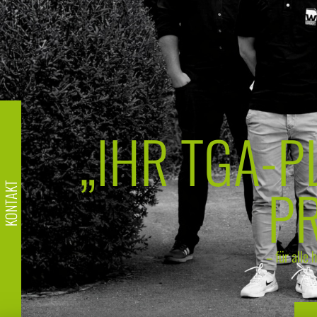
„IHR TGA-P
PR
KONTAKT
– für alle